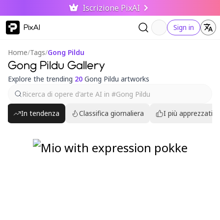
Iscrizione PixAI
PixAI
Sign in
Home
/
Tags
/
Gong Pildu
Gong Pildu Gallery
Explore the trending
20
Gong Pildu artworks
In tendenza
Classifica giornaliera
I più apprezzati