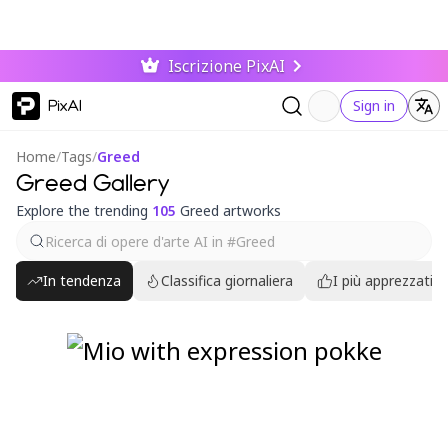
Iscrizione PixAI
PixAI
Sign in
Home
/
Tags
/
Greed
Greed Gallery
Explore the trending
105
Greed artworks
In tendenza
Classifica giornaliera
I più apprezzati