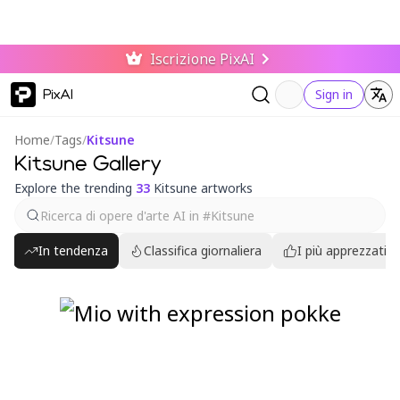
Iscrizione PixAI
PixAI
Sign in
Home
/
Tags
/
Kitsune
Kitsune Gallery
Explore the trending
33
Kitsune artworks
In tendenza
Classifica giornaliera
I più apprezzati