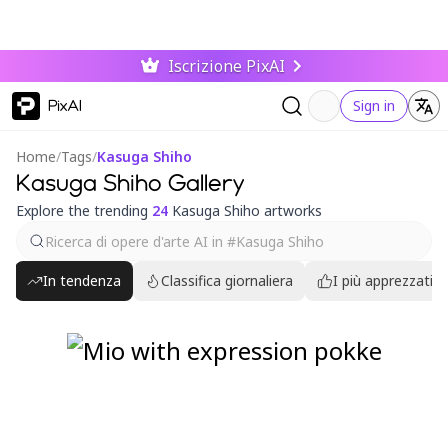
Iscrizione PixAI
PixAI
Sign in
Home
/
Tags
/
Kasuga Shiho
Kasuga Shiho Gallery
Explore the trending
24
Kasuga Shiho artworks
In tendenza
Classifica giornaliera
I più apprezzati