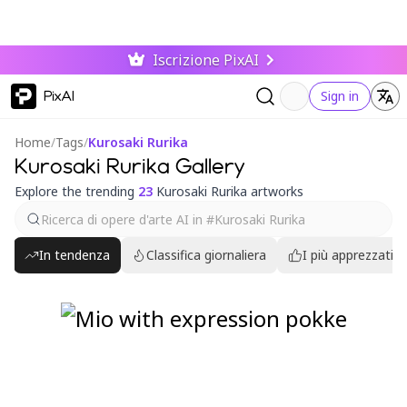
Iscrizione PixAI
PixAI
Sign in
Home
/
Tags
/
Kurosaki Rurika
Kurosaki Rurika Gallery
Explore the trending
23
Kurosaki Rurika artworks
In tendenza
Classifica giornaliera
I più apprezzati