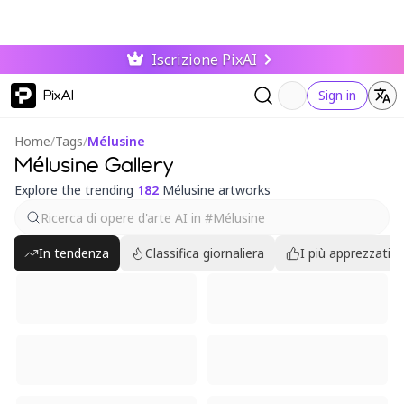
Iscrizione PixAI
PixAI
Sign in
Home
/
Tags
/
Mélusine
Mélusine Gallery
Explore the trending
182
Mélusine artworks
In tendenza
Classifica giornaliera
I più apprezzati