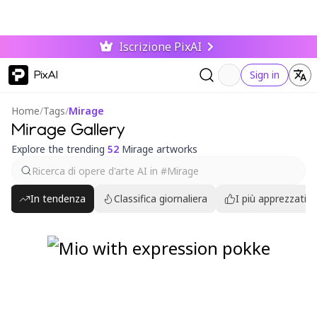
Iscrizione PixAI
PixAI
Sign in
Home
/
Tags
/
Mirage
Mirage Gallery
Explore the trending
52
Mirage artworks
In tendenza
Classifica giornaliera
I più apprezzati