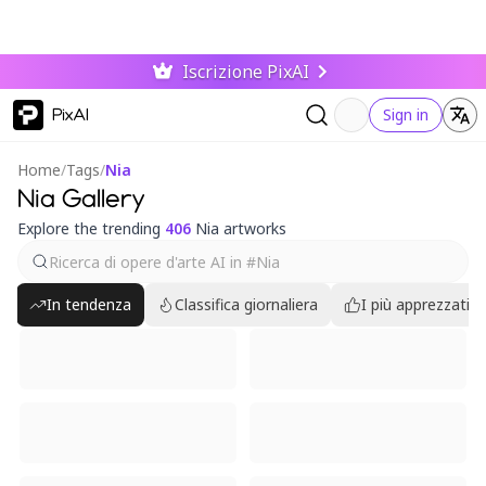
Iscrizione PixAI
PixAI
Sign in
Home
/
Tags
/
Nia
Nia Gallery
Explore the trending
406
Nia artworks
In tendenza
Classifica giornaliera
I più apprezzati