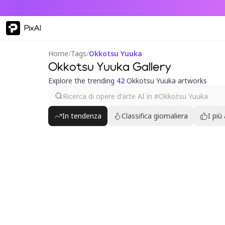
PixAI
Home
/
Tags
/
Okkotsu Yuuka
Okkotsu Yuuka Gallery
Explore the trending
42
Okkotsu Yuuka artworks
In tendenza
Classifica giornaliera
I più