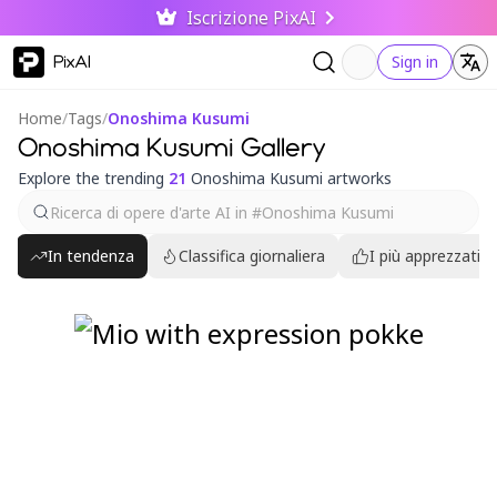
Iscrizione PixAI
PixAI
Sign in
Home
/
Tags
/
Onoshima Kusumi
Onoshima Kusumi Gallery
Explore the trending
21
Onoshima Kusumi artworks
In tendenza
Classifica giornaliera
I più apprezzati