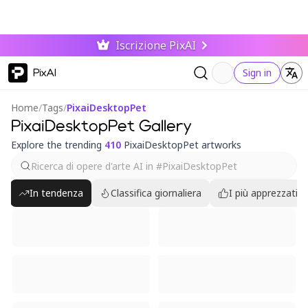
Iscrizione PixAI
PixAI
Sign in
Home
/
Tags
/
PixaiDesktopPet
PixaiDesktopPet Gallery
Explore the trending
410
PixaiDesktopPet artworks
In tendenza
Classifica giornaliera
I più apprezzati