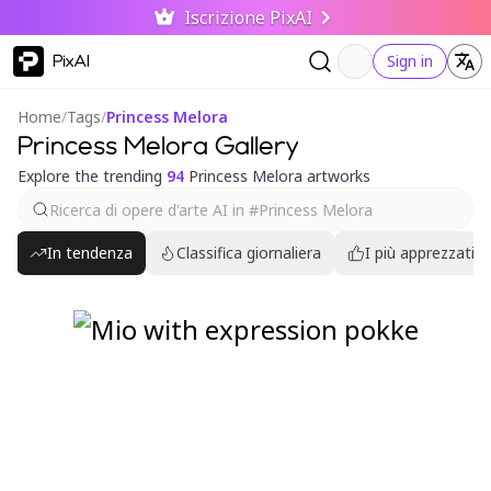
Iscrizione PixAI
PixAI
Sign in
Home
/
Tags
/
Princess Melora
Princess Melora Gallery
Explore the trending
94
Princess Melora artworks
In tendenza
Classifica giornaliera
I più apprezzati