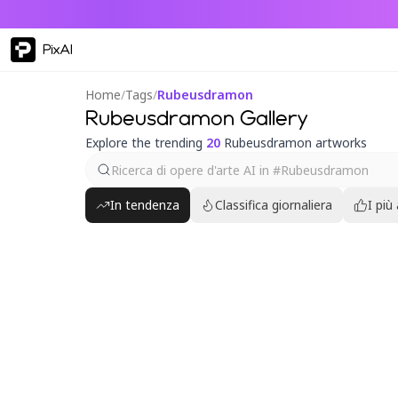
PixAI
Home
/
Tags
/
Rubeusdramon
Rubeusdramon Gallery
Explore the trending
20
Rubeusdramon artworks
In tendenza
Classifica giornaliera
I più