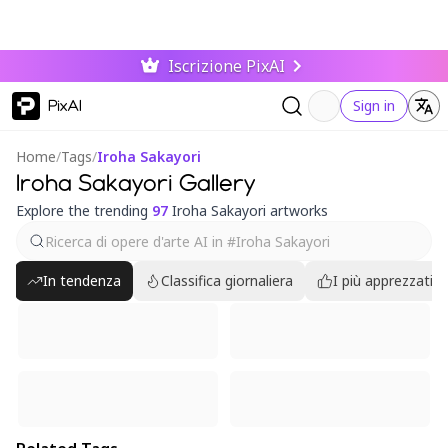
Iscrizione PixAI
PixAI
Sign in
Home
/
Tags
/
Iroha Sakayori
Iroha Sakayori Gallery
Explore the trending
97
Iroha Sakayori artworks
In tendenza
Classifica giornaliera
I più apprezzati