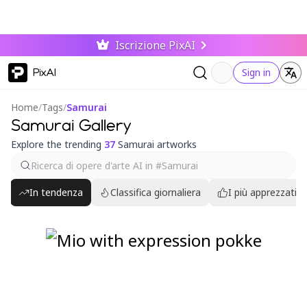
Iscrizione PixAI
PixAI
Sign in
Home
/
Tags
/
Samurai
Samurai Gallery
Explore the trending
37
Samurai artworks
In tendenza
Classifica giornaliera
I più apprezzati