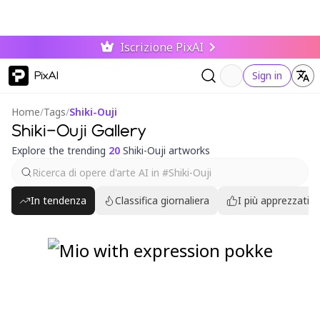
Iscrizione PixAI
PixAI
Sign in
Home
/
Tags
/
Shiki-Ouji
Shiki-Ouji Gallery
Explore the trending
20
Shiki-Ouji artworks
In tendenza
Classifica giornaliera
I più apprezzati