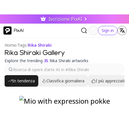
Iscrizione PixAI
PixAI
Sign in
Home
/
Tags
/
Rika Shiraki
Rika Shiraki Gallery
Explore the trending
35
Rika Shiraki artworks
In tendenza
Classifica giornaliera
I più apprezzati