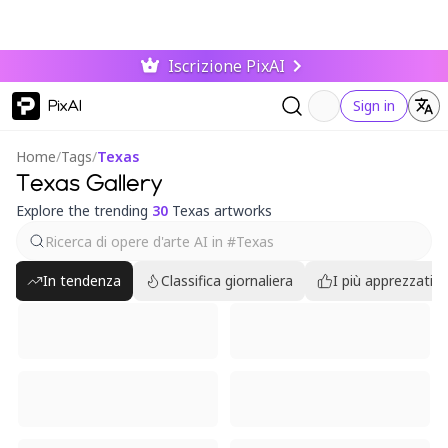
Iscrizione PixAI
PixAI
Sign in
Home
/
Tags
/
Texas
Texas Gallery
Explore the trending
30
Texas artworks
In tendenza
Classifica giornaliera
I più apprezzati