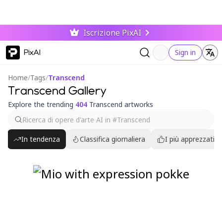
Iscrizione PixAI
PixAI
Sign in
Home
/
Tags
/
Transcend
Transcend Gallery
Explore the trending
404
Transcend artworks
In tendenza
Classifica giornaliera
I più apprezzati