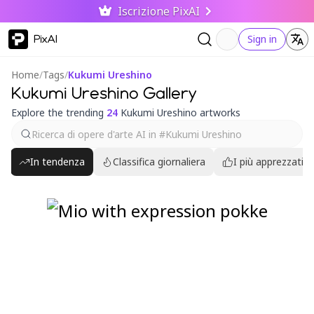
Iscrizione PixAI
PixAI
Sign in
Home
/
Tags
/
Kukumi Ureshino
Kukumi Ureshino Gallery
Explore the trending
24
Kukumi Ureshino artworks
In tendenza
Classifica giornaliera
I più apprezzati