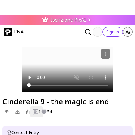
Iscrizione PixAI
PixAI
Sign in
Cinderella 9 - the magic is end
1
54
Contest Entry