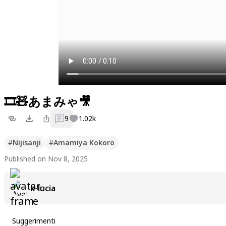
🎞️🧸あまみゃ🎥
9
1.02k
#
Nijisanji
#
Amamiya Kokoro
Published on Nov 8, 2025
k-lucia
Suggerimenti