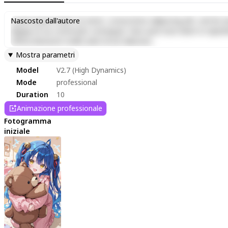
Lorem ipsum dolor sit amet, consectetur adipiscing elit, sed do e
Nascosto dall'autore
aliquip ex ea commodo consequat. Duis aute irure dolor in reprehen
officia deserunt mollit anim id est laborum.
Mostra parametri
Model
V2.7 (High Dynamics)
Mode
professional
Duration
10
Animazione professionale
Fotogramma
iniziale