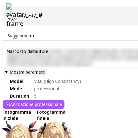
ぺんぺん草
Suggerimenti
Lorem ipsum dolor sit amet, consectetur adipiscing elit, sed do e
Nascosto dall'autore
aliquip ex ea commodo consequat. Duis aute irure dolor in reprehen
officia deserunt mollit anim id est laborum.
Mostra parametri
Model
V3.0 (High Consistency)
Mode
professional
Duration
5
Animazione professionale
Fotogramma
Fotogramma
iniziale
finale