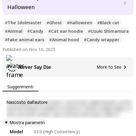
Halloween
#
The Idolmaster
#
Ghost
#
Halloween
#
Black cat
#
Animal
#
Candy
#
Cat ear hoodie
#
Uzuki Shimamura
#
Fake animal ears
#
Animal hood
#
Candy wrapper
Published on Nov 10, 2025
Never Say Die
More to See
Suggerimenti
Lorem ipsum dolor sit amet, consectetur adipiscing elit, sed do
Nascosto dall'autore
eiusmod tempor incididunt ut labore et dolore magna aliqua. Ut
enim ad minim veniam, quis nostrud exercitation ullamco
laboris nisi ut aliquip ex ea commodo consequat. Duis aute irure
Mostra parametri
dolor in reprehenderit in voluptate velit esse cillum dolore eu
Model
V3.0 (High Consistency)
fugiat nulla pariatur. Excepteur sint occaecat cupidatat non