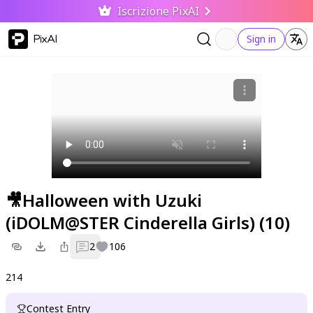
Iscrizione PixAI
PixAI
Sign in
🎥Halloween with Uzuki
(iDOLM@STER Cinderella Girls) (10)
2
106
214
Contest Entry