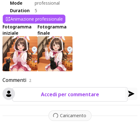
proident, sunt in culpa qui officia deserunt mollit anim id est
Mode
professional
laborum.
Duration
5
Animazione professionale
Fotogramma
Fotogramma
iniziale
finale
Commenti
2
Accedi per commentare
Caricamento