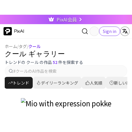
PixAI会員
PixAI
Sign in
ホーム
/
タグ
/
クール
クール ギャラリー
トレンドの クール の作品
52
件を探索する
トレンド
デイリーランキング
人気順
新しい順