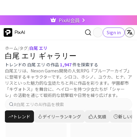
PixAI会員
PixAI
Sign in
ホーム
/
タグ
/
白尾 エリ
白尾 エリ ギャラリー
トレンドの 白尾 エリ の作品
1,947
件を探索する
白尾エリは、Nexon Games開発の人気RPG『ブルーアーカイブ』
に登場するキャラクターです。シロコ、ホシノ、ユウカ、ヒナ、ア
リスといった魅力的な生徒たちと共に作品を彩ります。学園都市
「キヴォトス」を舞台に、ヘイローを持つ少女たちが「シャー
レ」の活動を通じて戦術的な銃撃戦や日常を繰り広げます。
トレンド
デイリーランキング
人気順
新しい順