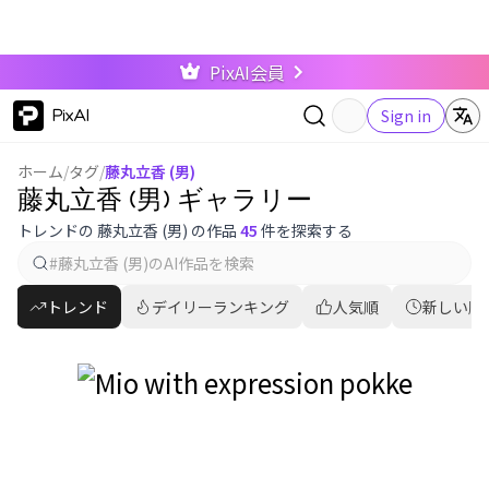
PixAI会員
PixAI
Sign in
ホーム
/
タグ
/
藤丸立香 (男)
藤丸立香 (男) ギャラリー
トレンドの 藤丸立香 (男) の作品
45
件を探索する
トレンド
デイリーランキング
人気順
新しい順