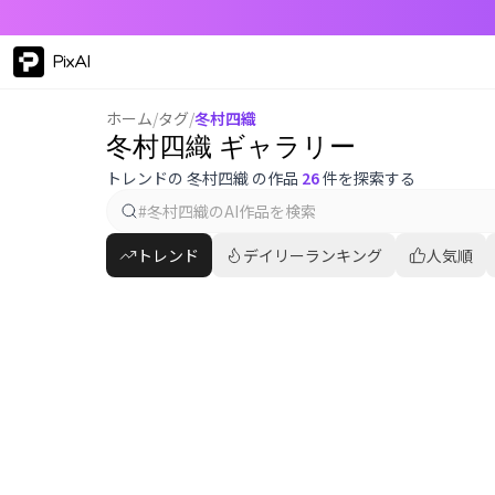
PixAI
ホーム
/
タグ
/
冬村四織
冬村四織 ギャラリー
トレンドの 冬村四織 の作品
26
件を探索する
トレンド
デイリーランキング
人気順