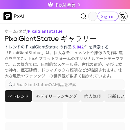
PixAI会員
PixAI
Sign in
ホーム
/
タグ
/
PixaiGiantStatue
PixaiGiantStatue ギャラリー
トレンドの PixaiGiantStatue の作品
5,842
件を探索する
「PixaiGiantStatue」は、巨大なモニュメントや彫像の制作に焦
点を当てた、PixAIプラットフォームのオリジナルアートテーマで
す。この概念では、圧倒的なスケール感、古代の遺跡、そびえ立
つ神々、巨石建築、ドラマチックな照明などが強調されます。壮
大な風景やファンタジーの世界観が数多く描かれています。
トレンド
デイリーランキング
人気順
新しい順