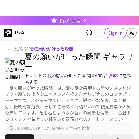
PixAI会員
PixAI
Sign in
ホーム
/
タグ
/
夏の願いが叶った瞬間
夏の願いが叶った瞬間 ギャラリ
ー
トレンドの 夏の願いが叶った瞬間 の作品
1,568
件を探
索する
「夏の願いが叶った瞬間」は、夏の夢が実現する時のノスタルジ
ックで魔法のようなエッセンスを捉えたオリジナルのコンセプト
テーマです。このテーマでは、流れ星、鮮やかな花火、輝く提
灯、伝統的な浴衣、そしてきらめく海辺といった視覚要素が人気
を集めています。息を呑むような夕暮れの風景を背景に、心温ま
るロマンスや若々しい純真さが表現されるアートワークです。