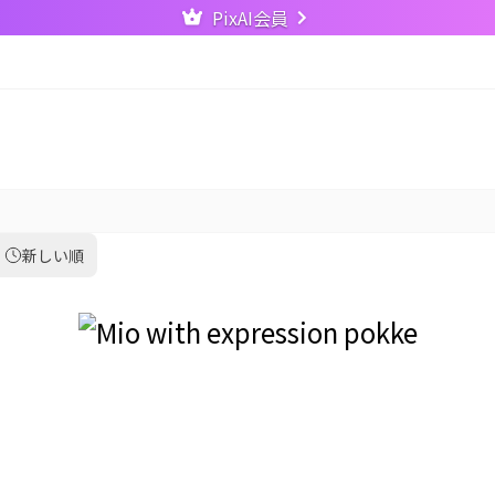
PixAI会員
新しい順