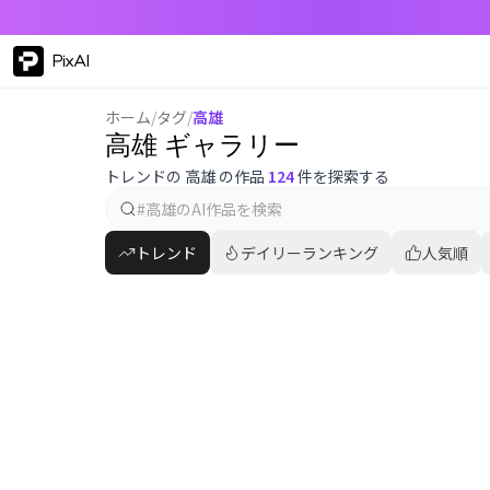
PixAI
ホーム
/
タグ
/
高雄
高雄 ギャラリー
トレンドの 高雄 の作品
124
件を探索する
トレンド
デイリーランキング
人気順