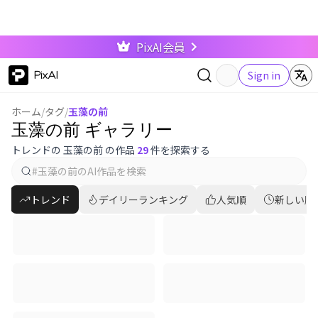
PixAI会員
PixAI
Sign in
ホーム
/
タグ
/
玉藻の前
玉藻の前 ギャラリー
トレンドの 玉藻の前 の作品
29
件を探索する
トレンド
デイリーランキング
人気順
新しい順