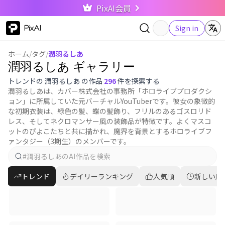
PixAI会員
PixAI
Sign in
ホーム
/
タグ
/
潤羽るしあ
潤羽るしあ ギャラリー
トレンドの 潤羽るしあ の作品
296
件を探索する
潤羽るしあは、カバー株式会社の事務所「ホロライブプロダクシ
ョン」に所属していた元バーチャルYouTuberです。彼女の象徴的
な初期衣装は、緑色の髪、蝶の髪飾り、フリルのあるゴスロリド
レス、そしてネクロマンサー風の装飾品が特徴です。よくマスコ
ットのぴよこたちと共に描かれ、魔界を背景とするホロライブフ
ァンタジー（3期生）のメンバーです。
トレンド
デイリーランキング
人気順
新しい順