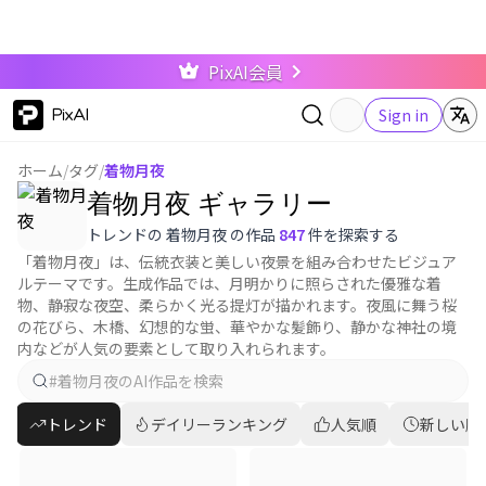
PixAI会員
PixAI
Sign in
ホーム
/
タグ
/
着物月夜
着物月夜 ギャラリー
トレンドの 着物月夜 の作品
847
件を探索する
「着物月夜」は、伝統衣装と美しい夜景を組み合わせたビジュア
ルテーマです。生成作品では、月明かりに照らされた優雅な着
物、静寂な夜空、柔らかく光る提灯が描かれます。夜風に舞う桜
の花びら、木橋、幻想的な蛍、華やかな髪飾り、静かな神社の境
内などが人気の要素として取り入れられます。
トレンド
デイリーランキング
人気順
新しい順