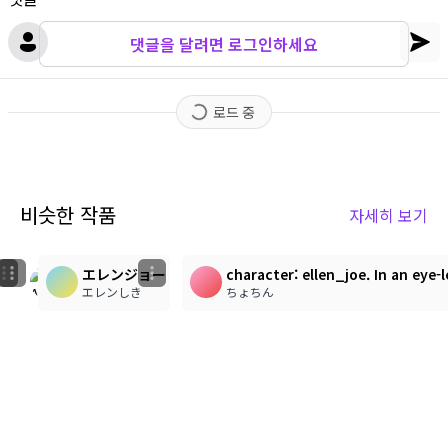
댓글을 달려면 로그인하세요
로드 중
비슷한 작품
자세히 보기
5
2
4
Ellen joe new LoRa test
character: ellen_joe, A close-up anime illustration of
エレンジョー
character: ellen_joe. In an eye-
kyou-chan ♡
まく
エレンしき
ちょちん