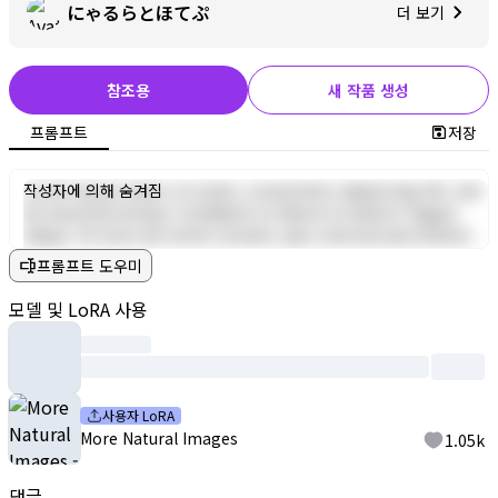
にゃるらとほてぷ
더 보기
참조용
새 작품 생성
프롬프트
저장
Lorem ipsum dolor sit amet, consectetur adipiscing elit, sed
작성자에 의해 숨겨짐
do eiusmod tempor incididunt ut labore et dolore magna
aliqua. Ut enim ad minim veniam, quis nostrud exercitation
ullamco laboris nisi ut aliquip ex ea commodo consequat.
프롬프트 도우미
Duis aute irure dolor in reprehenderit in voluptate velit esse
cillum dolore eu fugiat nulla pariatur. Excepteur sint occaecat
모델 및 LoRA 사용
cupidatat non proident, sunt in culpa qui officia deserunt
mollit anim id est laborum.
사용자 LoRA
More Natural Images
1.05k
댓글