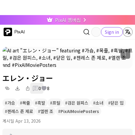
PixAI 멤버십
PixAI
Sign in
エレン・ジョー
0
8
#
가슴
#
목줄
#
흑발
#
프릴
#
검은 원피스
#
소녀
#
닫은 입
#
젠레스 존 제로
#
엘렌 조
#
PixAIMoviePosters
게시일 Apr 13, 2026