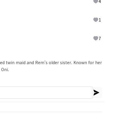
4
1
7
red twin maid and Rem's older sister. Known for her
 Oni.