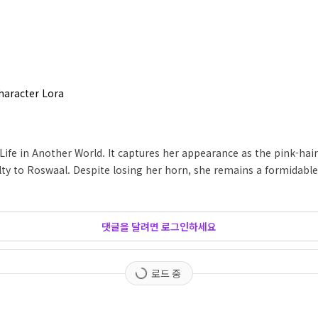
Character Lora
fe in Another World. It captures her appearance as the pink-hai
lty to Roswaal. Despite losing her horn, she remains a formidable
댓글을 달려면 로그인하세요
로드 중