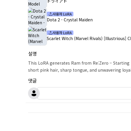
ドライアド
사용자 LoRA
Dota 2 - Crystal Maiden
사용자 LoRA
Scarlet Witch (Marvel Rivals) [Illustrious] 
설명
This LoRA generates Ram from Re:Zero − Starting Li
short pink hair, sharp tongue, and unwavering loya
댓글