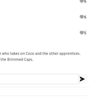
6
6
5
ch who takes on Coco and the other apprentices.
to the Brimmed Caps.