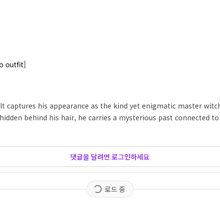
 outfit]
 It captures his appearance as the kind yet enigmatic master wit
e hidden behind his hair, he carries a mysterious past connected 
댓글을 달려면 로그인하세요
로드 중