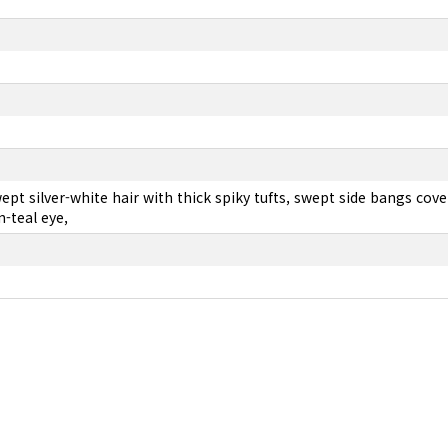
t silver-white hair with thick spiky tufts, swept side bangs coveri
n-teal eye,