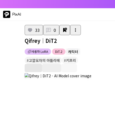
PixAI
33
0
Qifrey｜DiT2
캐릭터
사용자 LoRA
DiT.2
#
고깔모자의 아틀리에
#
키프리