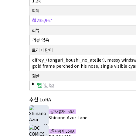
1.2k
획득
235,967
리뷰
리뷰 없음
트리거 단어
qifrey_(tongari_boushi_no_atelier), messy windswep
gold frame perched on his nose, single visible cya
권한
추천 LoRA
사용자 LoRA
Shinano Azur Lane
사용자 LoRA