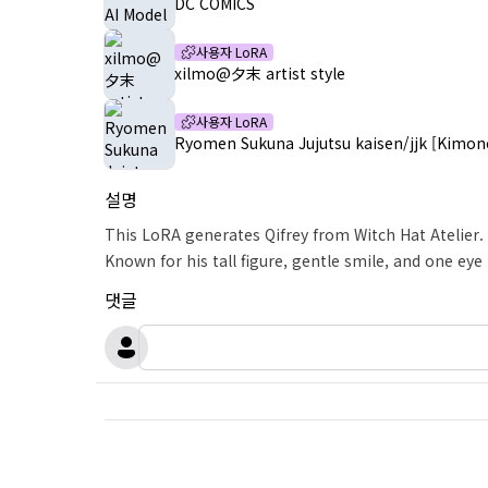
DC COMICS
사용자 LoRA
xilmo@夕末 artist style
사용자 LoRA
Ryomen Sukuna Jujutsu kaisen/jjk [Kimono
설명
This LoRA generates Qifrey from Witch Hat Atelier.
Known for his tall figure, gentle smile, and one ey
댓글