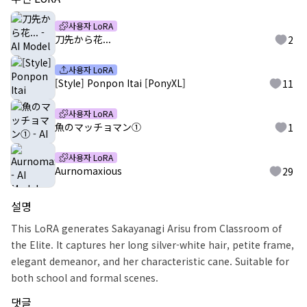
사용자 LoRA
刀先から花...
2
사용자 LoRA
[Style] Ponpon Itai [PonyXL]
11
사용자 LoRA
魚のマッチョマン①
1
사용자 LoRA
Aurnomaxious
29
설명
This LoRA generates Sakayanagi Arisu from Classroom of
the Elite. It captures her long silver-white hair, petite frame,
elegant demeanor, and her characteristic cane. Suitable for
both school and formal scenes.
댓글