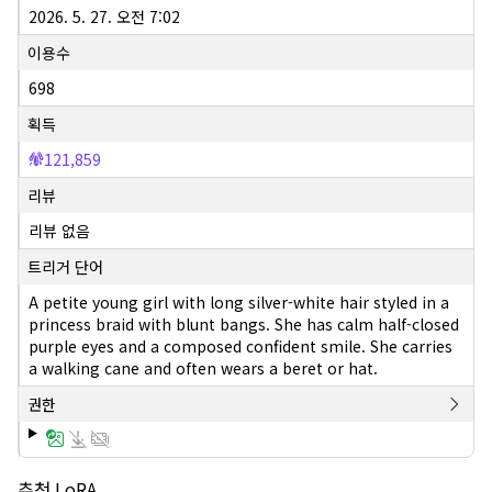
2026. 5. 27. 오전 7:02
이용수
698
획득
121,859
리뷰
리뷰 없음
트리거 단어
A petite young girl with long silver-white hair styled in a
princess braid with blunt bangs. She has calm half-closed
purple eyes and a composed confident smile. She carries
a walking cane and often wears a beret or hat.
권한
추천 LoRA