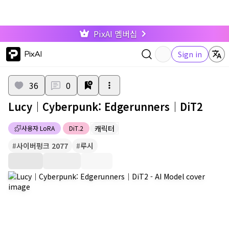
PixAI 멤버십
PixAI
Sign in
36
0
Lucy｜Cyberpunk: Edgerunners｜DiT2
캐릭터
사용자 LoRA
DiT.2
#
사이버펑크 2077
#
루시