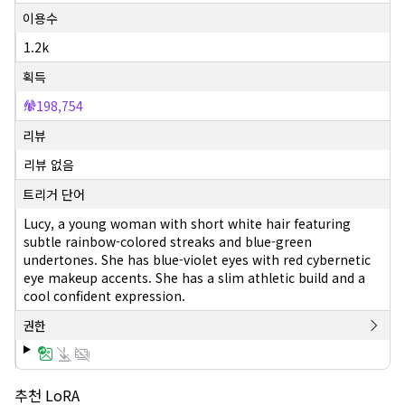
이용수
1.2k
획득
198,754
리뷰
리뷰 없음
트리거 단어
Lucy, a young woman with short white hair featuring
subtle rainbow-colored streaks and blue-green
undertones. She has blue-violet eyes with red cybernetic
eye makeup accents. She has a slim athletic build and a
cool confident expression.
권한
추천 LoRA