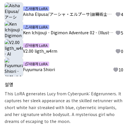
사용자 LoRA
Aisha Elpusa/アーシャ・エルプーサ(錬精術士コレットのHな搾精物語 ～精液を集める錬精術士～)
4
사용자 LoRA
Ken Ichijouji - Digimon Adventure 02 - (Illustrious)
5
사용자 LoRA
V2.00 ligth_w4rm
0
사용자 LoRA
Fuyumura Shiori
10
설명
This LoRA generates Lucy from Cyberpunk: Edgerunners. It
captures her sleek appearance as the skilled netrunner with
short white hair streaked with blue, cybernetic implants,
and her signature white bodysuit. A mysterious girl who
dreams of escaping to the moon.