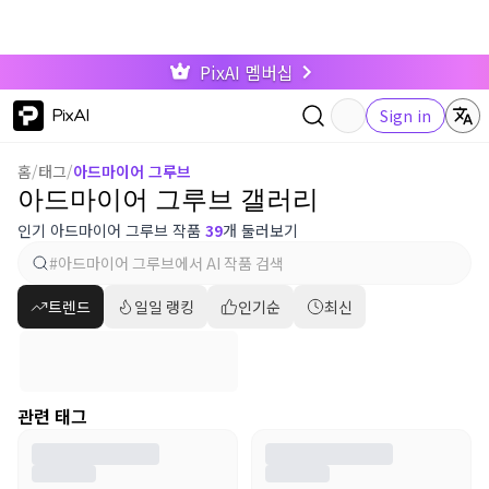
PixAI 멤버십
PixAI
Sign in
홈
/
태그
/
아드마이어 그루브
아드마이어 그루브 갤러리
인기 아드마이어 그루브 작품
39
개 둘러보기
트렌드
일일 랭킹
인기순
최신
관련 태그