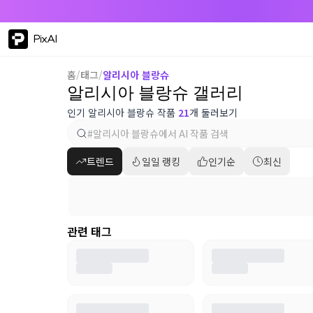
PixAI
홈
/
태그
/
알리시아 블랑슈
알리시아 블랑슈 갤러리
인기 알리시아 블랑슈 작품
21
개 둘러보기
트렌드
일일 랭킹
인기순
최신
관련 태그