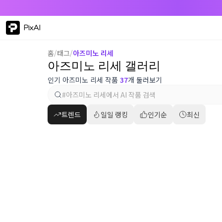
PixAI
홈
/
태그
/
아즈미노 리세
아즈미노 리세 갤러리
인기 아즈미노 리세 작품
37
개 둘러보기
트렌드
일일 랭킹
인기순
최신