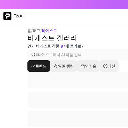
PixAI
홈
/
태그
/
바게스트
바게스트 갤러리
인기 바게스트 작품
97
개 둘러보기
트렌드
일일 랭킹
인기순
최신