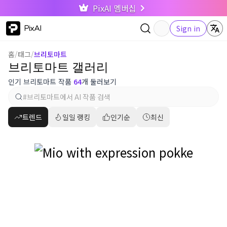
PixAI 멤버십
PixAI
Sign in
홈
/
태그
/
브리토마트
브리토마트 갤러리
인기 브리토마트 작품
64
개 둘러보기
트렌드
일일 랭킹
인기순
최신