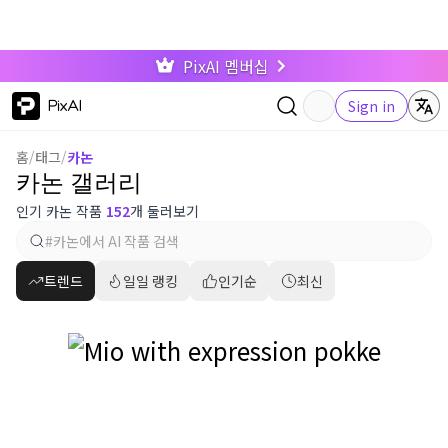
PixAI 멤버십
PixAI
Sign in
홈
/
태그
/
카논
카논 갤러리
인기 카논 작품
152
개 둘러보기
트렌드
일일 랭킹
인기순
최신