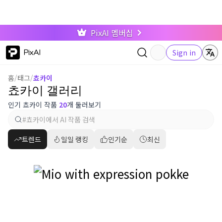
PixAI 멤버십
PixAI
Sign in
홈
/
태그
/
쵸카이
쵸카이 갤러리
인기 쵸카이 작품
20
개 둘러보기
트렌드
일일 랭킹
인기순
최신