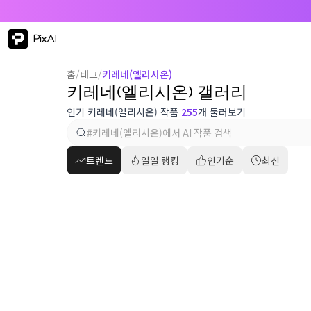
PixAI
홈
/
태그
/
키레네(엘리시온)
키레네(엘리시온) 갤러리
인기 키레네(엘리시온) 작품
255
개 둘러보기
트렌드
일일 랭킹
인기순
최신