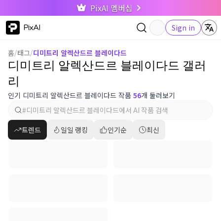
PixAI 멤버십
PixAI
Sign in
홈
/
태그
/
디미트리 알렉산드르 블레이다드
디미트리 알렉산드르 블레이다드 갤러
리
인기 디미트리 알렉산드르 블레이다드 작품
56
개 둘러보기
트렌드
일일 랭킹
인기순
최신