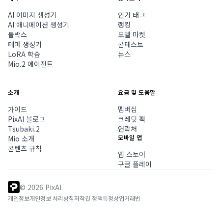
AI 이미지 생성기
인기 태그
AI 애니메이션 생성기
랭킹
툴박스
모델 마켓
테마 생성기
콘테스트
LoRA 학습
뉴스
Mio.2 에이전트
소개
요금 및 도움말
가이드
멤버십
PixAI 블로그
크레딧 팩
Tsubaki.2
연락처
모바일 앱
Mio 소개
콘텐츠 규칙
앱 스토어
구글 플레이
©
2026
PixAI
개인정보
개인정보 처리방침
저작권 정책
특정상업거래법