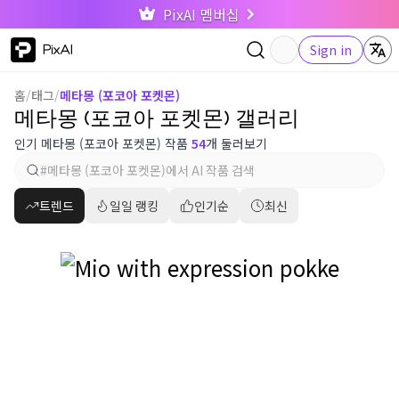
PixAI 멤버십
PixAI
Sign in
홈
/
태그
/
메타몽 (포코아 포켓몬)
메타몽 (포코아 포켓몬) 갤러리
인기 메타몽 (포코아 포켓몬) 작품
54
개 둘러보기
트렌드
일일 랭킹
인기순
최신