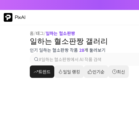
PixAI
홈
/
태그
/
일하는 혈소판짱
일하는 혈소판짱 갤러리
인기 일하는 혈소판짱 작품
28
개 둘러보기
트렌드
일일 랭킹
인기순
최신